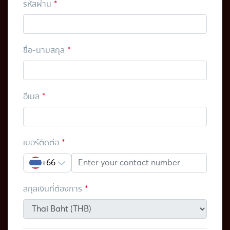
รหัสผ่าน
ชื่อ-นามสกุล
อีเมล
เบอร์ติดต่อ
+66
สกุลเงินที่ต้องการ