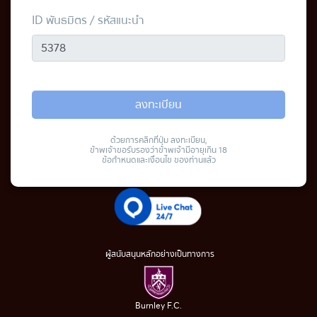
ID พันธมิตร / รหัสแนะนำ
ลงทะเบียน
ด้วยการคลิกที่ปุ่ม ลงทะเบียน,
ข้าพเจ้าขอรับรองว่าข้าพเจ้ามีอายุเกิน 18
ข้อกำหนดและเงื่อนไข ของท่านแล้ว
ผู้สนับสนุนหลักอย่างเป็นทางการ
Burnley F.C.