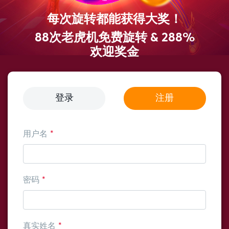
每次旋转都能获得大奖！
88次老虎机免费旋转 & 288%
欢迎奖金
登录
注册
用户名
密码
真实姓名